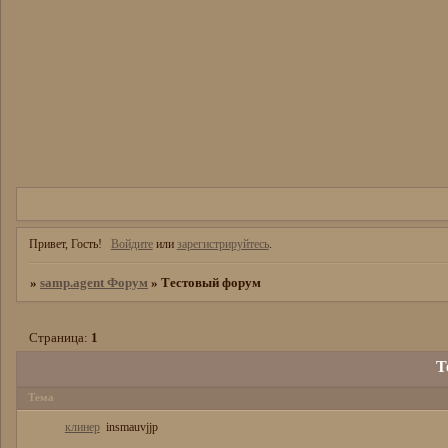
Привет, Гость!
Войдите
или
зарегистрируйтесь
.
»
samp.agent Форум
»
Тестовый форум
Страница:
1
Т
Тема
клинер
insmauvjjp